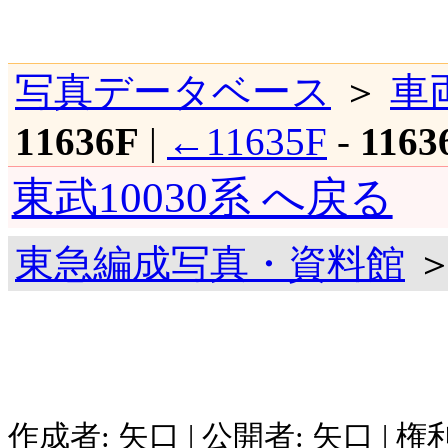
写真データベース
＞
車
11636F
|
←11635F
-
1163
東武10030系 へ戻る
東急編成写真・資料館
＞
作成者: 矢口 | 公開者: 矢口 | 