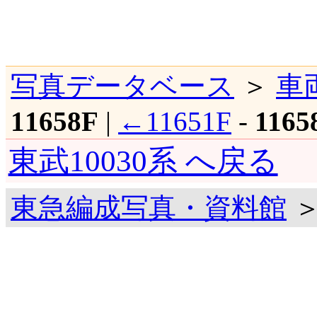
写真データベース
＞
車
11658F
|
←11651F
-
1165
東武10030系 へ戻る
東急編成写真・資料館
＞