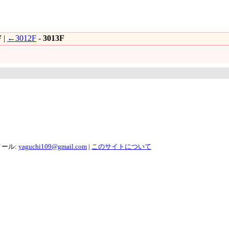
F
|
←3012F
-
3013F
メール:
yaguchi109@gmail.com
|
このサイトについて