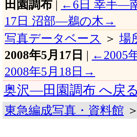
田園調布
|
←6日 幸手―
17日 沼部―鵜の木→
写真データベース
＞
場
2008年5月17日
|
←2005
2008年5月18日→
奥沢―田園調布 へ戻
東急編成写真・資料館
＞