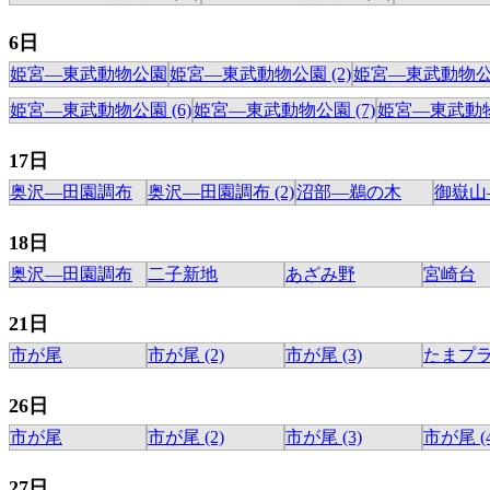
6日
姫宮―東武動物公園
姫宮―東武動物公園 (2)
姫宮―東武動物公園
姫宮―東武動物公園 (6)
姫宮―東武動物公園 (7)
姫宮―東武動物公
17日
奥沢―田園調布
奥沢―田園調布 (2)
沼部―鵜の木
御嶽山
18日
奥沢―田園調布
二子新地
あざみ野
宮崎台
21日
市が尾
市が尾 (2)
市が尾 (3)
たまプ
26日
市が尾
市が尾 (2)
市が尾 (3)
市が尾 (4
27日