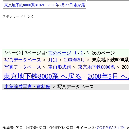
東京地下鉄8000系8102F
|
2008年5月27日 市が尾
スポンサード リンク
3ページ中3ページ目:
前のページ
|
1
-
2
-
3
|
次のページ
写真データベース
＞
月別
＞
2008年5月
＞
東京地下鉄8000系
写真データベース
＞
車両形式別
＞
東京地下鉄8000系
＞
20
東京地下鉄8000系 へ戻る
-
2008年5月 
東急編成写真・資料館
＞ 写真データベース
作成者: 矢口 | 公開者: 矢口 | 権利関係: 矢口 | ライセンス:
CC-BY-SA 2.1 JP
| 