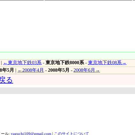
|
←東京地下鉄03系
-
東京地下鉄8000系
-
東京地下鉄08系→
08年5月
|
←2008年4月
-
2008年5月
-
2008年6月→
へ戻る
メール:
yaguchi109@gmail.com
|
このサイトについて