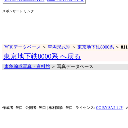
スポンサード リンク
写真データベース
＞
車両形式別
＞
東京地下鉄8000系
＞
81
東京地下鉄8000系 へ戻る
東急編成写真・資料館
＞ 写真データベース
作成者: 矢口 | 公開者: 矢口 | 権利関係: 矢口 | ライセンス:
CC-BY-SA 2.1 JP
| 