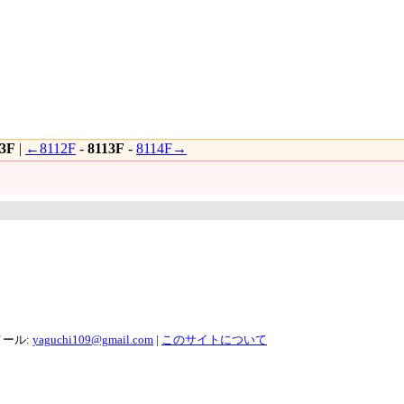
13F
|
←8112F
-
8113F
-
8114F→
メール:
yaguchi109@gmail.com
|
このサイトについて