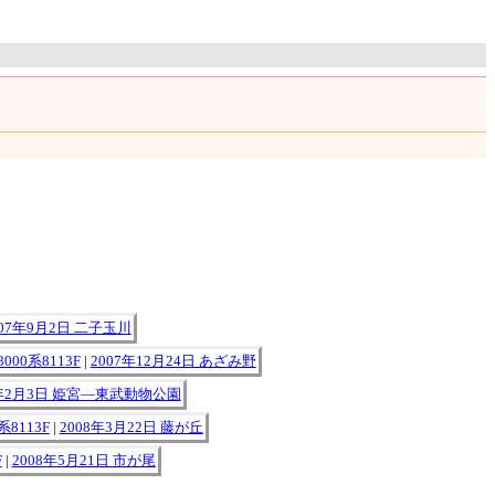
007年9月2日 二子玉川
00系8113F
|
2007年12月24日 あざみ野
8年2月3日 姫宮―東武動物公園
8113F
|
2008年3月22日 藤が丘
F
|
2008年5月21日 市が尾