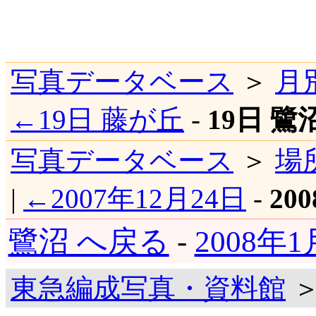
写真データベース
＞
月
←19日 藤が丘
-
19日 鷺
写真データベース
＞
場
|
←2007年12月24日
-
20
鷺沼 へ戻る
-
2008年
東急編成写真・資料館
＞