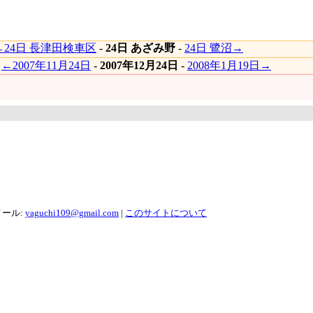
←24日 長津田検車区
-
24日 あざみ野
-
24日 鷺沼→
|
←2007年11月24日
-
2007年12月24日
-
2008年1月19日→
メール:
yaguchi109@gmail.com
|
このサイトについて