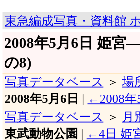
東急編成写真・資料館 
2008年5月6日 姫
の8)
写真データベース
＞
場
2008年5月6日
|
←2008年
写真データベース
＞
月
東武動物公園
|
←4日 