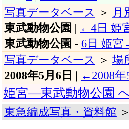
写真データベース
＞
月
東武動物公園
|
←4日 
東武動物公園
-
6日 姫宮
写真データベース
＞
場
2008年5月6日
|
←2008年
姫宮―東武動物公園 
東急編成写真・資料館
＞