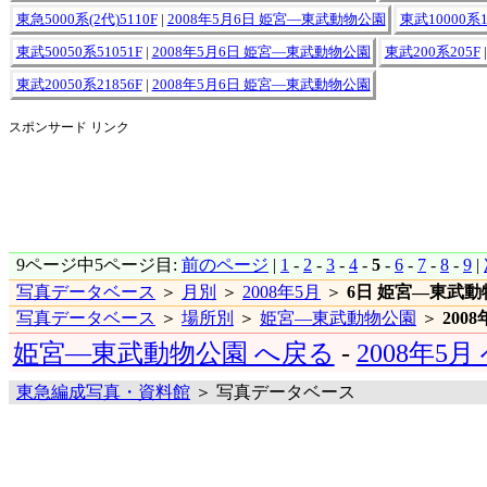
東急5000系(2代)5110F
|
2008年5月6日 姫宮―東武動物公園
東武10000系1
東武50050系51051F
|
2008年5月6日 姫宮―東武動物公園
東武200系205F
東武20050系21856F
|
2008年5月6日 姫宮―東武動物公園
スポンサード リンク
9ページ中5ページ目:
前のページ
|
1
-
2
-
3
-
4
-
5
-
6
-
7
-
8
-
9
|
写真データベース
＞
月別
＞
2008年5月
＞
6日 姫宮―東武動
写真データベース
＞
場所別
＞
姫宮―東武動物公園
＞
200
姫宮―東武動物公園 へ戻る
-
2008年5月
東急編成写真・資料館
＞ 写真データベース