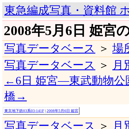
東急編成写真・資料館 
2008年5月6日 姫宮
写真データベース
＞
場
写真データベース
＞
月
←6日 姫宮―東武動物公
橋→
東京地下鉄03系03-141F
|
2008年5月6日 姫宮
写真データベース
＞
月