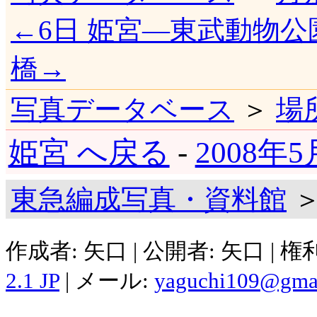
←6日 姫宮―東武動物公
橋→
写真データベース
＞
場
姫宮 へ戻る
-
2008年
東急編成写真・資料館
＞
作成者: 矢口 | 公開者: 矢口 | 
2.1 JP
| メール:
yaguchi109@gma