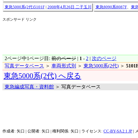
東急5000系(2代)5101F
|
2008年4月26日 二子玉川
東急8090系8087F
、
東急
スポンサード リンク
2ページ中1ページ目:
前のページ
|
1
-
2
|
次のページ
写真データベース
＞
車両形式別
＞
東急5000系(2代)
＞
5101
東急5000系(2代) へ戻る
東急編成写真・資料館
＞ 写真データベース
作成者: 矢口 | 公開者: 矢口 | 権利関係: 矢口 | ライセンス:
CC-BY-SA 2.1 JP
| 