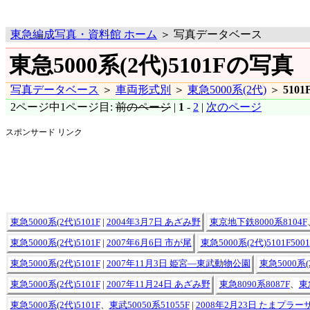
東急編成写真・資料館 ホーム
＞ 写真データベース
東急5000系(2代)5101Fの写真
写真データベース
＞
車両形式別
＞
東急5000系(2代)
＞
5101
2ページ中1ページ目:
前のページ
|
1
-
2
|
次のページ
スポンサード リンク
東急5000系(2代)5101F
|
2004年3月7日 あざみ野
東京地下鉄8000系8104F
東急5000系(2代)5101F
|
2007年6月6日 市が尾
東急5000系(2代)5101F5001
東急5000系(2代)5101F
|
2007年11月3日 姫宮―東武動物公園
東急5000系(2
東急5000系(2代)5101F
|
2007年11月24日 あざみ野
東急8090系8087F
、
東
東急5000系(2代)5101F
、
東武50050系51055F
|
2008年2月23日 たまプラー