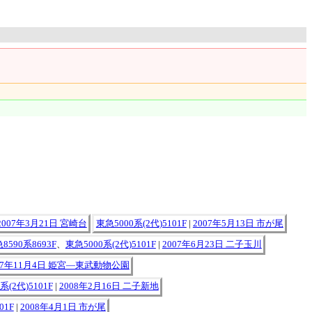
2007年3月21日 宮崎台
東急5000系(2代)5101F
|
2007年5月13日 市が尾
8590系8693F
、
東急5000系(2代)5101F
|
2007年6月23日 二子玉川
07年11月4日 姫宮―東武動物公園
系(2代)5101F
|
2008年2月16日 二子新地
01F
|
2008年4月1日 市が尾