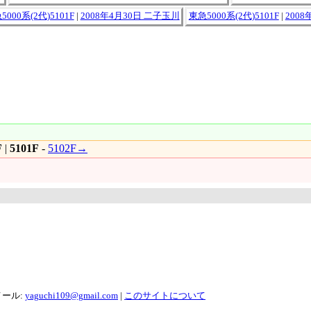
5000系(2代)5101F
|
2008年4月30日 二子玉川
東急5000系(2代)5101F
|
200
F
|
5101F
-
5102F→
メール:
yaguchi109@gmail.com
|
このサイトについて