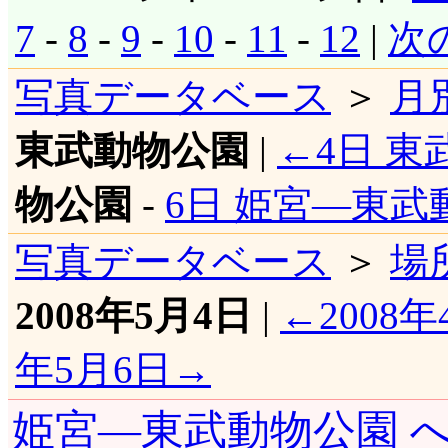
7
-
8
-
9
-
10
-
11
-
12
|
次
写真データベース
＞
月
東武動物公園
|
←4日 東
物公園
-
6日 姫宮―東武
写真データベース
＞
場
2008年5月4日
|
←2008年
年5月6日→
姫宮―東武動物公園 