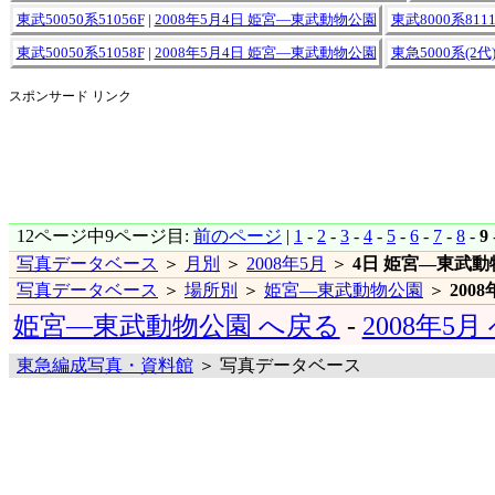
東武50050系51056F
|
2008年5月4日 姫宮―東武動物公園
東武8000系8111
東武50050系51058F
|
2008年5月4日 姫宮―東武動物公園
東急5000系(2代)
スポンサード リンク
12ページ中9ページ目:
前のページ
|
1
-
2
-
3
-
4
-
5
-
6
-
7
-
8
-
9
写真データベース
＞
月別
＞
2008年5月
＞
4日 姫宮―東武動
写真データベース
＞
場所別
＞
姫宮―東武動物公園
＞
200
姫宮―東武動物公園 へ戻る
-
2008年5月
東急編成写真・資料館
＞ 写真データベース