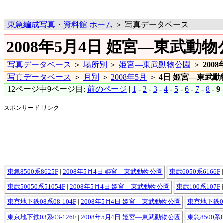
東急編成写真・資料館 ホーム
＞ 写真データベース
2008年5月4日 姫宮―東武動物
写真データベース
＞
場所別
＞
姫宮―東武動物公園
＞
200
写真データベース
＞
月別
＞
2008年5月
＞
4日 姫宮―東武動
12ページ中9ページ目:
前のページ
|
1
-
2
-
3
-
4
-
5
-
6
-
7
-
8
-
9
スポンサード リンク
東急8500系8625F
|
2008年5月4日 姫宮―東武動物公園
東武6050系6166F
東武50050系51054F
|
2008年5月4日 姫宮―東武動物公園
東武100系107F
東京地下鉄08系08-104F
|
2008年5月4日 姫宮―東武動物公園
東京地下鉄08
東京地下鉄03系03-126F
|
2008年5月4日 姫宮―東武動物公園
東急8500系8