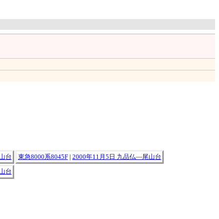
尾山台
東急8000系8045F
|
2000年11月5日 九品仏―尾山台
尾山台