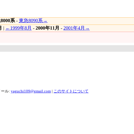
8000系
-
東急8090系→
月
|
←1999年8月
-
2000年11月
-
2001年4月→
メール:
yaguchi109@gmail.com
|
このサイトについて