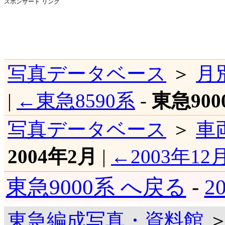
スポンサード リンク
写真データベース
＞
月
|
←東急8590系
-
東急900
写真データベース
＞
車
2004年2月
|
←2003年12
東急9000系 へ戻る
-
2
東急編成写真・資料館
＞