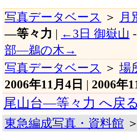
写真データベース
＞
月
―等々力
|
←3日 御嶽山
部―鵜の木→
写真データベース
＞
場
2006年11月4日
|
2006年
尾山台―等々力 へ戻
東急編成写真・資料館
＞