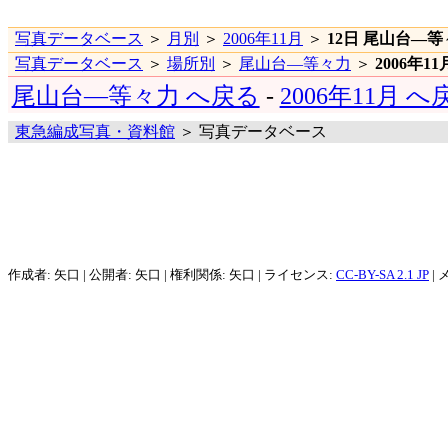
写真データベース
＞
月別
＞
2006年11月
＞
12日 尾山台―
写真データベース
＞
場所別
＞
尾山台―等々力
＞
2006年11
尾山台―等々力 へ戻る
-
2006年11月 へ
東急編成写真・資料館
＞ 写真データベース
作成者: 矢口 | 公開者: 矢口 | 権利関係: 矢口 | ライセンス:
CC-BY-SA 2.1 JP
| 