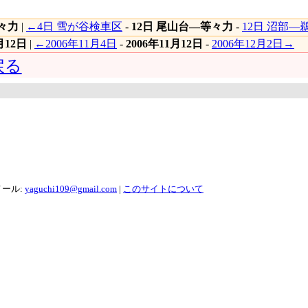
等々力
|
←4日 雪が谷検車区
-
12日 尾山台―等々力
-
12日 沼部―
月12日
|
←2006年11月4日
-
2006年11月12日
-
2006年12月2日→
戻る
メール:
yaguchi109@gmail.com
|
このサイトについて