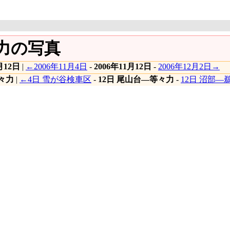
々力の写真
月12日
|
←2006年11月4日
-
2006年11月12日
-
2006年12月2日→
等々力
|
←4日 雪が谷検車区
-
12日 尾山台―等々力
-
12日 沼部―