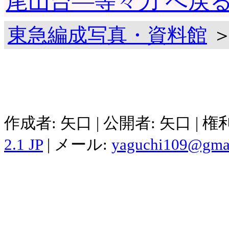
尾山台―等々力 へ戻
東急編成写真・資料館
＞
作成者: 矢口 | 公開者: 矢口 | 
2.1 JP
| メール:
yaguchi109@gma