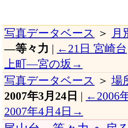
写真データベース
＞
月
―等々力
|
←21日 宮崎台
上町―宮の坂→
写真データベース
＞
場
2007年3月24日
|
←2006
2007年4月4日→