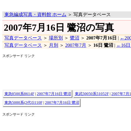
東急編成写真・資料館 ホーム
＞ 写真データベース
2007年7月16日 鷺沼の写真
写真データベース
＞
場所別
＞
鷺沼
＞
2007年7月16日
|
←20
写真データベース
＞
月別
＞
2007年7月
＞
16日 鷺沼
|
←16
スポンサード リンク
東急8500系8614F
|
2007年7月16日 鷺沼
東武50050系51052F
|
2007年7月
東急5000系(2代)5110F
|
2007年7月16日 鷺沼
スポンサード リンク