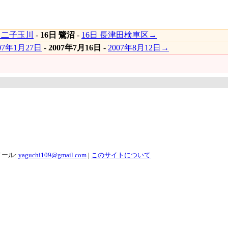
日 二子玉川
-
16日 鷺沼
-
16日 長津田検車区→
07年1月27日
-
2007年7月16日
-
2007年8月12日→
メール:
yaguchi109@gmail.com
|
このサイトについて