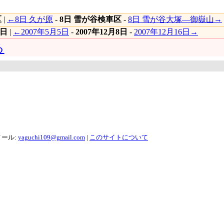
区
|
←8日 久が原
-
8日 雪が谷検車区
-
8日 雪が谷大塚―御嶽山→
8日
|
←2007年5月5日
-
2007年12月8日
-
2007年12月16日→
る
メール:
yaguchi109@gmail.com
|
このサイトについて