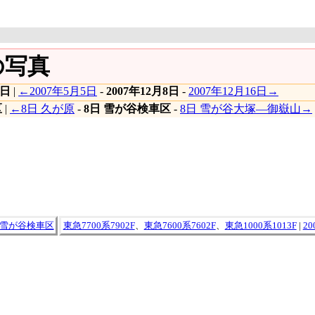
の写真
8日
|
←2007年5月5日
-
2007年12月8日
-
2007年12月16日→
区
|
←8日 久が原
-
8日 雪が谷検車区
-
8日 雪が谷大塚―御嶽山→
日 雪が谷検車区
東急7700系7902F
、
東急7600系7602F
、
東急1000系1013F
|
2