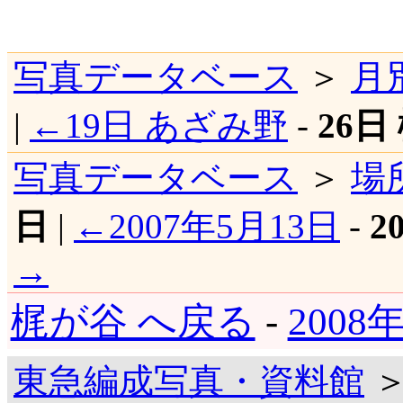
写真データベース
＞
月
|
←19日 あざみ野
-
26日
写真データベース
＞
場
日
|
←2007年5月13日
-
2
→
梶が谷 へ戻る
-
2008
東急編成写真・資料館
＞