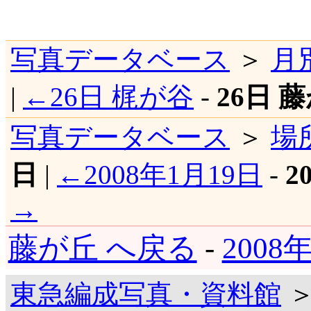
写真データベース
＞
月
|
←26日 梶が谷
-
26日 
写真データベース
＞
場
日
|
←2008年1月19日
-
2
→
藤が丘 へ戻る
-
2008
東急編成写真・資料館
＞