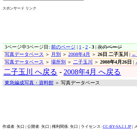
スポンサード リンク
3ページ中3ページ目:
前のページ
|
1
-
2
-
3
|
次のページ
写真データベース
＞
月別
＞
2008年4月
＞
26日 二子玉川
|
←
写真データベース
＞
場所別
＞
二子玉川
＞
2008年4月26日
|
二子玉川 へ戻る
-
2008年4月 へ戻る
東急編成写真・資料館
＞ 写真データベース
作成者: 矢口 | 公開者: 矢口 | 権利関係: 矢口 | ライセンス:
CC-BY-SA 2.1 JP
| 