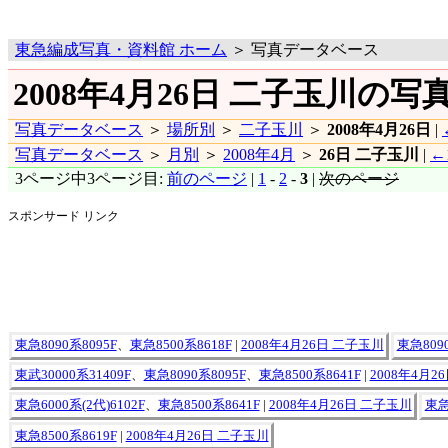
東急編成写真・資料館 ホーム
＞ 写真データベース
2008年4月26日 二子玉川の写真
写真データベース
＞
場所別
＞
二子玉川
＞
2008年4月26日
|
写真データベース
＞
月別
＞
2008年4月
＞
26日 二子玉川
|
←
3ページ中3ページ目:
前のページ
|
1
-
2
-
3
|
次のページ
スポンサード リンク
東急8090系8095F
、
東急8500系8618F
|
2008年4月26日 二子玉川
東急8090
東武30000系31409F
、
東急8090系8095F
、
東急8500系8641F
|
2008年4月2
東急6000系(2代)6102F
、
東急8500系8641F
|
2008年4月26日 二子玉川
東急
東急8500系8619F
|
2008年4月26日 二子玉川