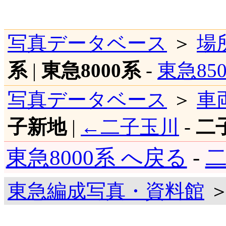
写真データベース
＞
場
系
|
東急8000系
-
東急85
写真データベース
＞
車
子新地
|
←二子玉川
-
二
東急8000系 へ戻る
-
二
東急編成写真・資料館
＞