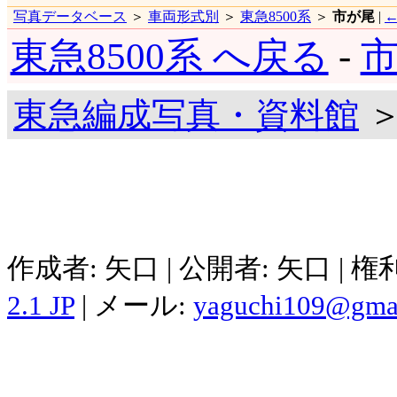
写真データベース
＞
車両形式別
＞
東急8500系
＞
市が尾
|
東急8500系 へ戻る
-
市
東急編成写真・資料館
＞
作成者: 矢口 | 公開者: 矢口 | 
2.1 JP
| メール:
yaguchi109@gma