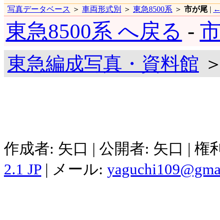
写真データベース
＞
車両形式別
＞
東急8500系
＞
市が尾
|
東急8500系 へ戻る
-
市
東急編成写真・資料館
＞
作成者: 矢口 | 公開者: 矢口 | 
2.1 JP
| メール:
yaguchi109@gma