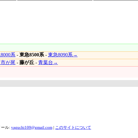
8000系
-
東急8500系
-
東急8090系→
←市が尾
-
藤が丘
-
青葉台→
メール:
yaguchi109@gmail.com
|
このサイトについて