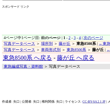
スポンサード リンク
4ページ中1ページ目:
前のページ
|
1
-
2
-
3
-
4
|
次のページ
写真データベース
＞
場所別
＞
藤が丘
＞
東急8500系
|
←東急
写真データベース
＞
車両形式別
＞
東急8500系
＞
藤が丘
|
東急8500系 へ戻る
-
藤が丘 へ戻る
東急編成写真・資料館
＞ 写真データベース
作成者: 矢口 | 公開者: 矢口 | 権利関係: 矢口 | ライセンス:
CC-BY-SA 2.1 JP
| 