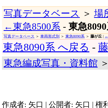
写真データベース
＞
場
←東急8500系
-
東急809
写真データベース
＞
車両形式別
＞
東急8090系
＞
藤が丘
|
東急8090系 へ戻る
-
藤
東急編成写真・資料館
＞
作成者: 矢口 | 公開者: 矢口 | 