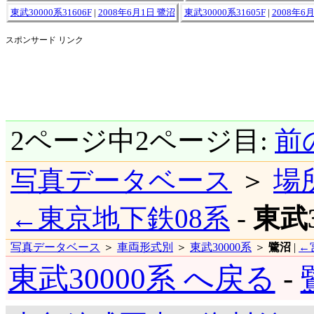
東武30000系31606F
|
2008年6月1日 鷺沼
東武30000系31605F
|
2008年6
スポンサード リンク
2ページ中2ページ目:
前
写真データベース
＞
場
←東京地下鉄08系
-
東武3
写真データベース
＞
車両形式別
＞
東武30000系
＞
鷺沼
|
←
東武30000系 へ戻る
-