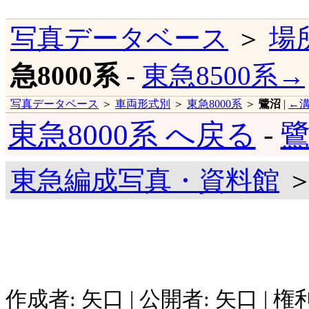
写真データベース
＞
場
急8000系
-
東急8500系→
写真データベース
＞
車両形式別
＞
東急8000系
＞
鷺沼
|
←
東急8000系 へ戻る
-
鷺
東急編成写真・資料館
＞
作成者: 矢口 | 公開者: 矢口 | 