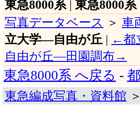
東急8000系
|
東急8000系
写真データベース
＞
車
立大学―自由が丘
|
←都
自由が丘―田園調布→
東急8000系 へ戻る
-
都
東急編成写真・資料館
＞