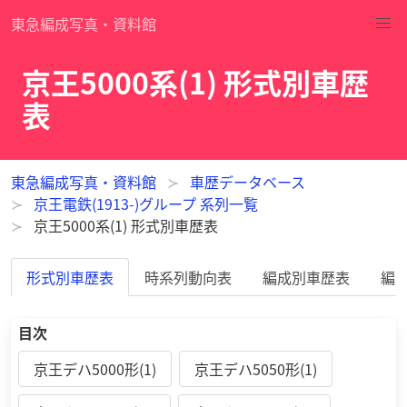
東急編成写真・資料館
京王5000系(1) 形式別車歴
表
東急編成写真・資料館
車歴データベース
京王電鉄(1913-)グループ 系列一覧
京王5000系(1) 形式別車歴表
形式別車歴表
時系列動向表
編成別車歴表
編
目次
京王デハ5000形(1)
京王デハ5050形(1)