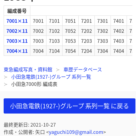
編成番号
7001×11
7001
7101
7051
7201
7301
7401
75
7002×11
7002
7102
7052
7202
7302
7402
75
7003×11
7003
7103
7053
7203
7303
7403
75
7004×11
7004
7104
7054
7204
7304
7404
75
東急編成写真・資料館
車歴データベース
小田急電鉄(1927-)グループ 系列一覧
小田急7000形 編成表
小田急電鉄(1927-)グループ 系列一覧
に戻る
最終更新日
:
2021-10-27
作成・公開者
:
矢口
<
yaguchi109@gmail.com
>