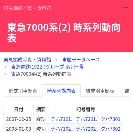
東急編成写真・資料館
東急7000系(2) 時系列動向
表
東急編成写真・資料館
車歴データベース
東急電鉄(1922-)グループ 系列一覧
東急7000系(2) 時系列動向表
形式別車歴表
時系列動向表
編成別車歴表
編
日付
摘要
記号番号
2007-12-25
竣功
デハ7101
、
デハ7201
、
クハ7301
2008-01-09
竣功
デハ7102
、
デハ7202
、
クハ7302