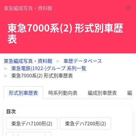
東急編成写真・資料館
東急7000系(2) 形式別車歴
表
東急編成写真・資料館
車歴データベース
東急電鉄(1922-)グループ 系列一覧
東急7000系(2) 形式別車歴表
形式別車歴表
時系列動向表
編成別車歴表
編
目次
東急デハ7100形(2)
東急デハ7200形(2)