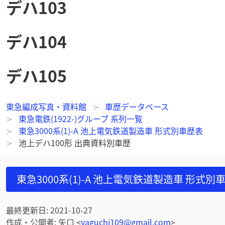
デハ103
デハ104
デハ105
東急編成写真・資料館
車歴データベース
東急電鉄(1922-)グループ 系列一覧
東急3000系(1)-A 池上電気鉄道製造車 形式別車歴表
池上デハ100形 出典資料別車歴
東急3000系(1)-A 池上電気鉄道製造車 形式別
最終更新日
:
2021-10-27
作成・公開者
:
矢口
<
yaguchi109@gmail.com
>