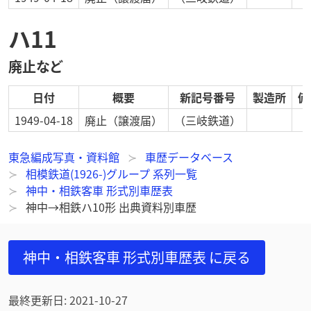
ハ11
廃止など
日付
概要
新記号番号
製造所
備
1949-04-18
廃止
（譲渡届）
（三岐鉄道）
東急編成写真・資料館
車歴データベース
相模鉄道(1926-)グループ 系列一覧
神中・相鉄客車 形式別車歴表
神中→相鉄ハ10形 出典資料別車歴
神中・相鉄客車 形式別車歴表
に戻る
最終更新日
:
2021-10-27