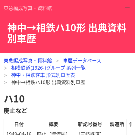
東急編成写真・資料館
神中→相鉄ハ10形 出典資料
別車歴
東急編成写真・資料館
車歴データベース
相模鉄道(1926-)グループ 系列一覧
神中・相鉄客車 形式別車歴表
神中→相鉄ハ10形 出典資料別車歴
ハ10
廃止など
日付
概要
新記号番号
製造所
備
1949-04-18
廃止
（譲渡届）
（三岐鉄道）