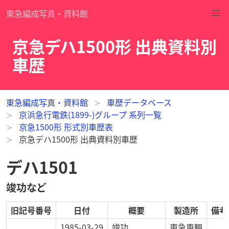
東急編成写真・資料館
京急デハ1500形 出典資料別
車歴
東急編成写真・資料館
車歴データベース
京浜急行電鉄(1899-)グループ 系列一覧
京急1500形 形式別車歴表
京急デハ1500形 出典資料別車歴
デハ1501
竣功など
旧記号番号
日付
概要
製造所
備考
1985-03-29
竣功
東急車輛