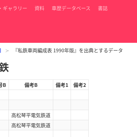
・ギャラリー
資料
車歴データベース
書誌
目
『私鉄車両編成表 1990年版』を出典とするデータ
電鉄
号B
備考B
備考1
備考2
高松琴平電気鉄道
高松琴平電気鉄道