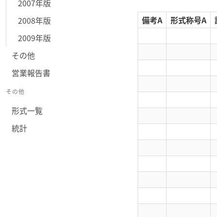
2007年版
備考A
形式称号A
2008年版
2009年版
その他
営業報告書
その他
形式一覧
統計