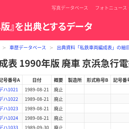
写真データベース
フォトニュース
年版』を出典とするデータ
車歴データベース
出典資料「私鉄車両編成表」の細
表 1990年版 廃車 京浜急行
記号番号A
日付
概要
製造所
形式称号B
記号番
デハ1021
1989-08-21
廃止
デハ1022
1989-08-21
廃止
デハ1023
1989-08-21
廃止
デハ1024
1989-08-21
廃止
デハ1033
1989-09-30
廃止