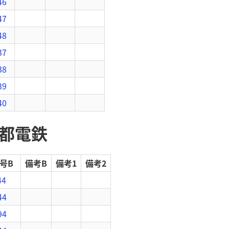
46
47
48
37
38
39
40
帝都電鉄
号B
備考B
備考1
備考2
44
44
94