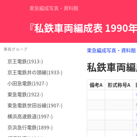
東急編成写真・資料館
『私鉄車両編成表 1990
車両グループ
東急編成写真・資料館
京王電鉄(1913-)
私鉄車両編成
京王電鉄井の頭線(1933-)
小田急電鉄(1927-)
備考A
形式称号A
東急電鉄(1922-)
東急電鉄世田谷線(1907-)
横浜高速鉄道(1997-)
京浜急行電鉄(1899-)