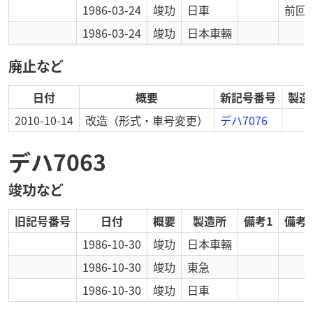
1986-03-24
竣功
日車
前回
1986-03-24
竣功
日本車輛
廃止など
日付
概要
新記号番号
製造
2010-10-14
改造
（形式・車号変更）
デハ7076
デハ7063
竣功など
旧記号番号
日付
概要
製造所
備考1
備考2
1986-10-30
竣功
日本車輛
1986-10-30
竣功
東急
1986-10-30
竣功
日車