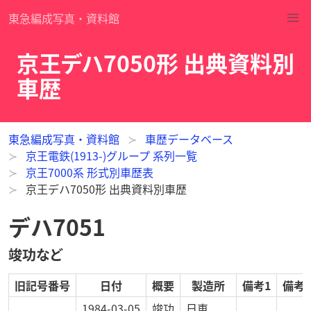
東急編成写真・資料館
京王デハ7050形 出典資料別
車歴
東急編成写真・資料館
車歴データベース
京王電鉄(1913-)グループ 系列一覧
京王7000系 形式別車歴表
京王デハ7050形 出典資料別車歴
デハ7051
竣功など
旧記号番号
日付
概要
製造所
備考1
備考2
1984-03-05
竣功
日車