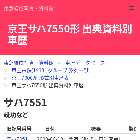
東急編成写真・資料館
京王サハ7550形 出典資料別
車歴
東急編成写真・資料館
車歴データベース
京王電鉄(1913-)グループ 系列一覧
京王7000系 形式別車歴表
京王サハ7550形 出典資料別車歴
サハ7551
竣功など
旧記号番号
日付
概要
製造
デハ7051
2009-06-19
改造
（形式・車号変更）