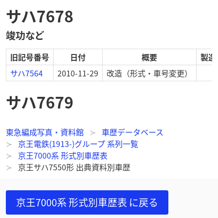
サハ7678
竣功など
旧記号番号
日付
概要
製造
サハ7564
2010-11-29
改造
（形式・車号変更）
サハ7679
東急編成写真・資料館
車歴データベース
京王電鉄(1913-)グループ 系列一覧
京王7000系 形式別車歴表
京王サハ7550形 出典資料別車歴
京王7000系 形式別車歴表
に戻る