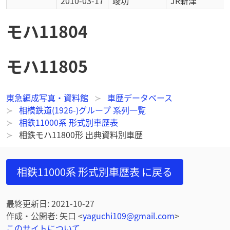
2010-03-17
竣功
JR新津
モハ11804
モハ11805
東急編成写真・資料館
車歴データベース
相模鉄道(1926-)グループ 系列一覧
相鉄11000系 形式別車歴表
相鉄モハ11800形 出典資料別車歴
相鉄11000系 形式別車歴表
に戻る
最終更新日
:
2021-10-27
作成・公開者
:
矢口
<
yaguchi109@gmail.com
>
このサイトについて