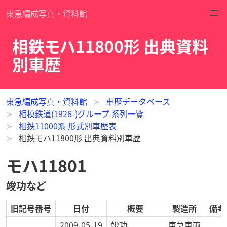
東急編成写真・資料館
相鉄モハ11800形 出典資料
別車歴
東急編成写真・資料館
車歴データベース
相模鉄道(1926-)グループ 系列一覧
相鉄11000系 形式別車歴表
相鉄モハ11800形 出典資料別車歴
モハ11801
竣功など
旧記号番号
日付
概要
製造所
備考
2009-05-19
竣功
東急車両