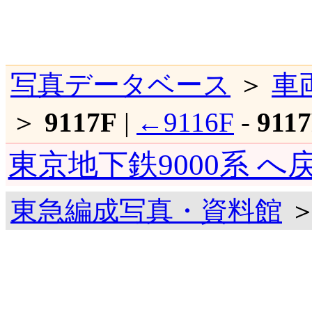
写真データベース
＞
車
＞
9117F
|
←9116F
-
911
東京地下鉄9000系 へ
東急編成写真・資料館
＞