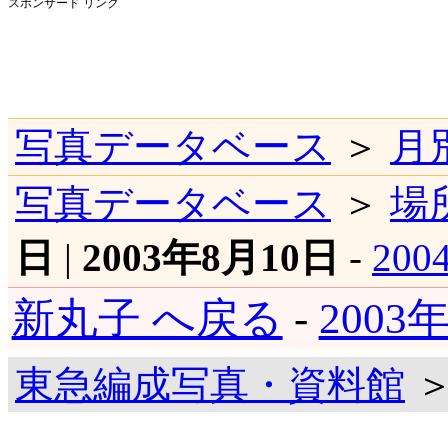
スポンサード リンク
写真データベース
＞
月
写真データベース
＞
場
日
|
2003年8月10日
-
20
新丸子 へ戻る
-
2003
東急編成写真・資料館
＞