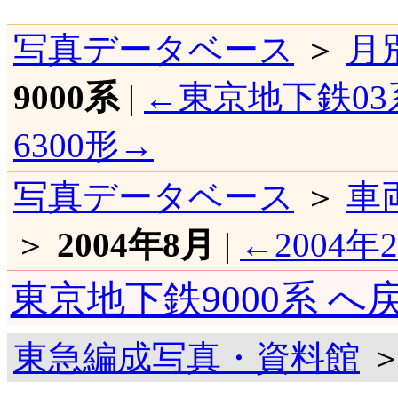
写真データベース
＞
月
9000系
|
←東京地下鉄03
6300形→
写真データベース
＞
車
＞
2004年8月
|
←2004年
東京地下鉄9000系 へ
東急編成写真・資料館
＞