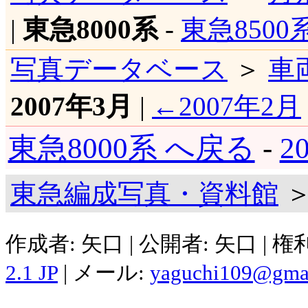
|
東急8000系
-
東急8500
写真データベース
＞
車
2007年3月
|
←2007年2月
東急8000系 へ戻る
-
2
東急編成写真・資料館
＞
作成者: 矢口 | 公開者: 矢口 | 
2.1 JP
| メール:
yaguchi109@gma