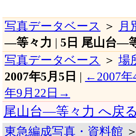
写真データベース
＞
月
―等々力
|
5日 尾山台―
写真データベース
＞
場
2007年5月5日
|
←2007年
年9月22日→
尾山台―等々力 へ戻
東急編成写真・資料館
＞