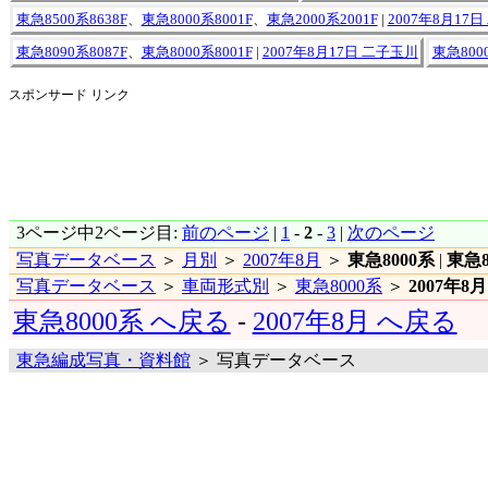
東急8500系8638F
、
東急8000系8001F
、
東急2000系2001F
|
2007年8月17
東急8090系8087F
、
東急8000系8001F
|
2007年8月17日 二子玉川
東急8000
スポンサード リンク
3ページ中2ページ目:
前のページ
|
1
-
2
-
3
|
次のページ
写真データベース
＞
月別
＞
2007年8月
＞
東急8000系
|
東急8
写真データベース
＞
車両形式別
＞
東急8000系
＞
2007年8月
東急8000系 へ戻る
-
2007年8月 へ戻る
東急編成写真・資料館
＞ 写真データベース